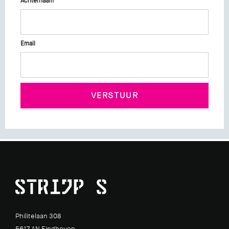
Achternaam
Email
Philitelaan 308
5617 AN Eindhoven