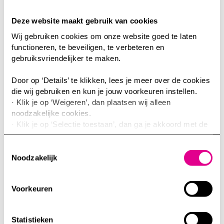
Deze website maakt gebruik van cookies
Wij gebruiken cookies om onze website goed te laten
functioneren, te beveiligen, te verbeteren en
gebruiksvriendelijker te maken.
Door op ‘Details’ te klikken, lees je meer over de cookies
die wij gebruiken en kun je jouw voorkeuren instellen.
· Klik je op ‘Weigeren’, dan plaatsen wij alleen
noodzakelijke cookies.
· Klik je op ‘Selectie toestaan’, dan ga je akkoord met de
door jouw aangevinkte cookies. Je kunt meer lezen over
onze cookies via details of onze privacyverklaring.
Toestemmingsselectie
· Klik je op ‘Accepteren’, dan ga je akkoord met het
Noodzakelijk
Werken
gebruik van alle cookies.
Voorkeuren
Je kunt jouw toestemming op elk moment intrekken of te
veranderen door op de zwevende button links onderin
klikken.
Statistieken