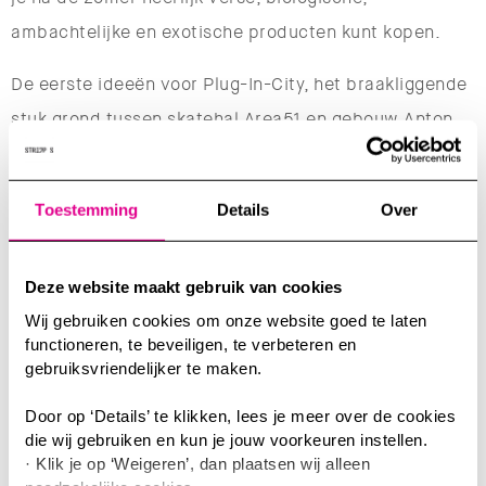
ambachtelijke en exotische producten kunt kopen.
De eerste ideeën voor Plug-In-City, het braakliggende
stuk grond tussen skatehal Area51 en gebouw Anton,
zijn inmiddels ook vormgegeven. In Plug-In-City kan
iedereen met een goed idee gebruik maken van deze
Toestemming
Details
Over
vierkante meters, die Trudo faciliteert. Je betaalt
alleen voor het gas, water en licht. Zo stond er tijdens
Deze website maakt gebruik van cookies
de Dutch Design Week al een bijzondere hotelkamer,
Wij gebruiken cookies om onze website goed te laten
die overigens in maart weer terugkomt naar Strijp-S.
functioneren, te beveiligen, te verbeteren en
Ook is er voor bewoners van Strijp-S (de lofthuurders
gebruiksvriendelijker te maken.
in Anton en Gerard en bewoners van SAS3 en Space-
Door op ‘Details’ te klikken, lees je meer over de cookies
S) het Glaspaviljoen opgericht. Dit is een plek voor
die wij gebruiken en kun je jouw voorkeuren instellen.
· Klik je op ‘Weigeren’, dan plaatsen wij alleen
ontmoetingen, barbecues, borrels, exposities, een