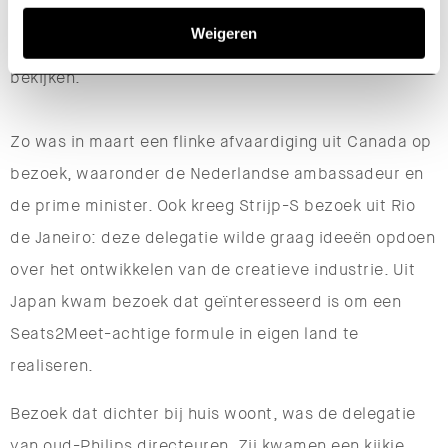
waren er delegaties te gast die deze proeftuin van
Weigeren
nieuwe woon- en werkvormen met eigen ogen wilden
bekijken.
Zo was in maart een flinke afvaardiging uit Canada op
bezoek, waaronder de Nederlandse ambassadeur en
de prime minister. Ook kreeg Strijp-S bezoek uit Rio
de Janeiro: deze delegatie wilde graag ideeën opdoen
over het ontwikkelen van de creatieve industrie. Uit
Japan kwam bezoek dat geïnteresseerd is om een
Seats2Meet-achtige formule in eigen land te
realiseren.
Bezoek dat dichter bij huis woont, was de delegatie
van oud-Philips directeuren. Zij kwamen een kijkje