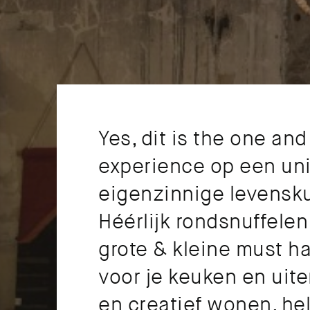
Yes, dit is the one an
experience op een uniek
eigenzinnige levensku
Héérlijk rondsnuffele
grote & kleine must hav
voor je keuken en uiter
en creatief wonen, hel