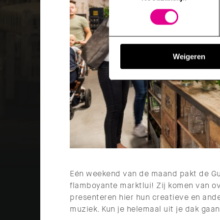
We werken samen met derden 
Weigeren
Eén weekend van de maand pakt de Gus
flamboyante marktlui! Zij komen van ove
presenteren hier hun creatieve en ande
muziek. Kun je helemaal uit je dak gaa