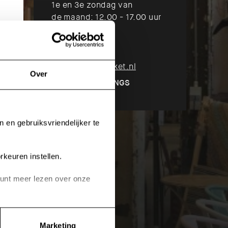
1e en 3e zondag van
de maand: 12.00 - 17.00 uur
Contact
T 040 720 07 77
M
info@gusjmarket.nl
Over
@GUSJ_FINDINGS
n en gebruiksvriendelijker te
rkeuren instellen.
 kunt meer lezen over onze
on links onderin klikken.
Marketing