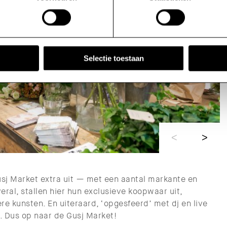
die jouw gegevens kunnen ontvangen en verwerken. Bekijk hier
Selectie toestaan
j Market extra uit — met een aantal markante en
ral, stallen hier hun exclusieve koopwaar uit,
re kunsten. En uiteraard, ‘opgesfeerd’ met dj en live
n. Dus op naar de Gusj Market!