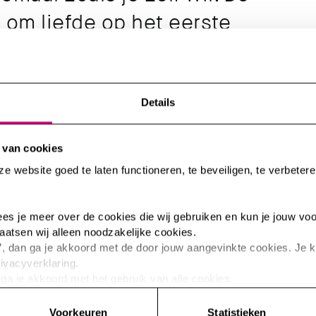
 om liefde op het eerste
Details
ook bloemen kopen. En lekker eten en drinken. En even
 je ingeeft. Daarvoor is de Gusj Market THE PLACE to be,
 van cookies
 website goed te laten functioneren, te beveiligen, te verbetere
 lees je meer over de cookies die wij gebruiken en kun je jouw voo
laatsen wij alleen noodzakelijke cookies.
aan’, dan ga je akkoord met de door jouw aangevinkte cookies. Je
rivacyverklaring.
n ga je akkoord met het gebruik van alle cookies.
elk moment intrekken of te veranderen door op de zwevende butt
Voorkeuren
Statistieken