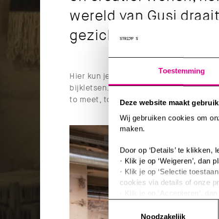
wereld van Gusj draait
gezicht!
Toestemming
Hier kun je authentiek ‘markten’. Dus 
bijkletsen. Of gewoon doen wat je hart
to meet, to relax, to enjoy.
Deze website maakt gebruik
Wij gebruiken cookies om onze
maken.
Door op ‘Details’ te klikken,
· Klik je op ‘Weigeren’, dan p
· Klik je op ‘Selectie toest
cookies via details of onze p
· Klik je op ‘Accepteren’, da
Toestemmingsselectie
Je kunt jouw toestemming op 
Noodzakelijk