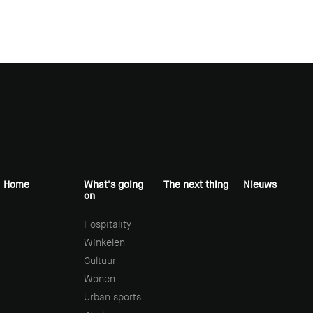
Home
What's going
The next thing
Nieuws
on
Hospitality
Winkelen
Cultuur
Wonen
Urban sports